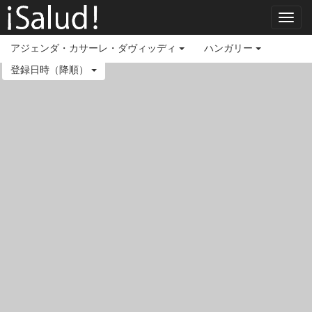
Toggl
navig
アジェンダ・カサーレ・ダヴィッディ
ハンガリー
登録日時（降順）