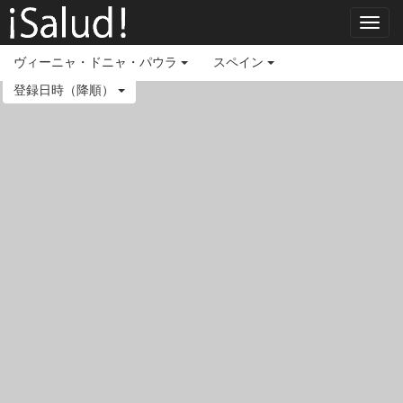
Toggl
navig
ヴィーニャ・ドニャ・パウラ
スペイン
登録日時（降順）