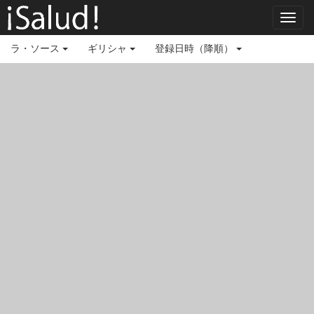
Toggl
navig
ラ・ソース
ギリシャ
登録日時（降順）