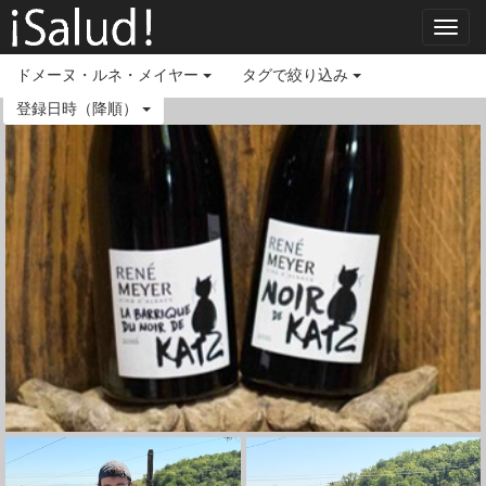
Toggl
navig
ドメーヌ・ルネ・メイヤー
タグで絞り込み
登録日時（降順）