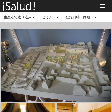
Toggl
navig
生産者で絞り込み
セミナー
登録日時（降順）