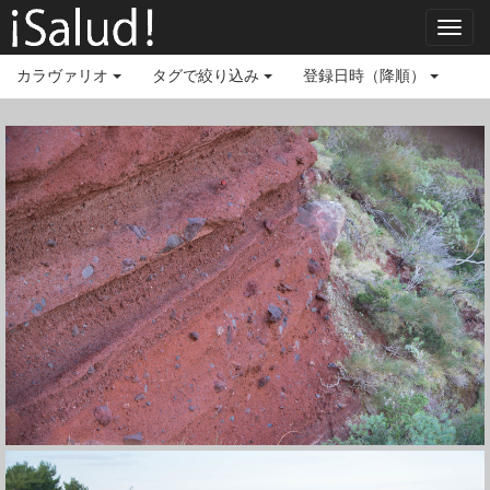
Toggl
navig
カラヴァリオ
タグで絞り込み
登録日時（降順）