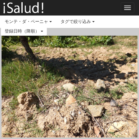
Toggl
navig
モンテ・ダ・ペーニャ
タグで絞り込み
登録日時（降順）