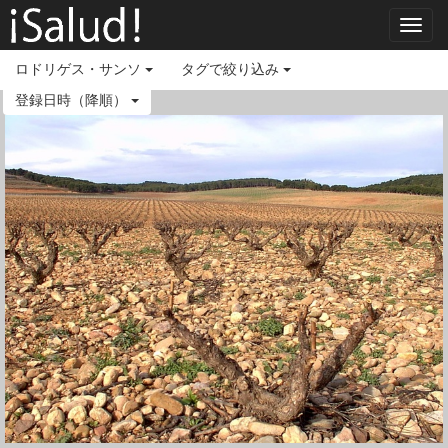
Toggl
navig
ロドリゲス・サンソ
タグで絞り込み
登録日時（降順）