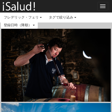
Toggl
navig
フレデリック・フェリ
タグで絞り込み
登録日時（降順）