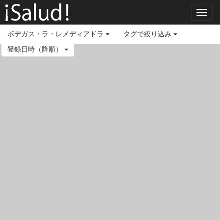
Toggl
navig
ボデガス・ラ・レメディアドラ
タグで絞り込み
登録日時（降順）