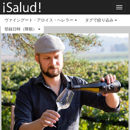
Toggl
navig
ヴァイングート・アロイス・ヘレラー
タグで絞り込み
登録日時（降順）