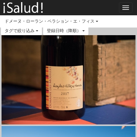
Toggl
navig
ドメーヌ・ローラン・ペラション・エ・フィス
タグで絞り込み
登録日時（降順）