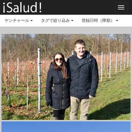
Toggl
navig
ヤンチャール
タグで絞り込み
登録日時（降順）